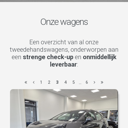
Onze wagens
Een overzicht van al onze
tweedehandswagens, onderworpen aan
een
strenge check-up
en
onmiddellijk
leverbaar
:
1
2
3
4
5
...
6