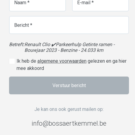
Betreft:
Renault Clio ✔️Parkeerhulp Getinte ramen -
Bouwjaar 2023 - Benzine - 24.033 km
Ik heb de
algemene voorwaarden
gelezen en ga hier
mee akkoord
Verstuur bericht
Je kan ons ook gerust mailen op:
info@
b
os
saer
tk
em
m
e
l.be