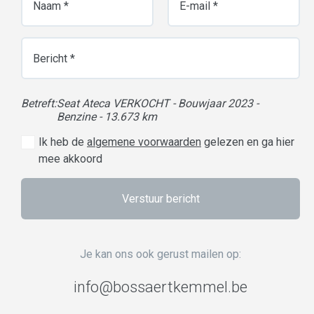
Betreft:
Seat Ateca VERKOCHT - Bouwjaar 2023 -
Benzine - 13.673 km
Ik heb de
algemene voorwaarden
gelezen en ga hier
mee akkoord
Verstuur bericht
Je kan ons ook gerust mailen op:
i
n
fo@
bos
s
ae
rt
k
emm
el.
be