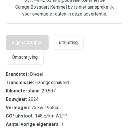
057/44.42.03 info@bossaertkemmel.be
Garage Bossaert Kemmel bv is niet aansprakelijk
voor eventuele fouten in deze advertentie.
eigenschappen
uitrusting
Omschrijving
Brandstof:
Diesel
Transmissie:
Handgeschakeld
Kilometerstand:
29.507
Bouwjaar:
2024
Vermogen:
75 kw 1968cc
CO² uitstoot:
148 g/km WLTP
Aantal vorige eigenaars:
1