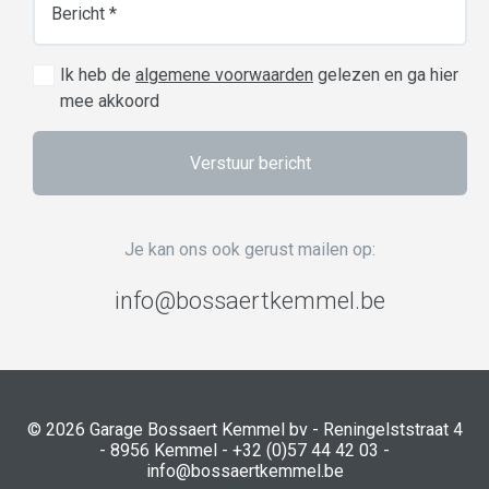
Ik heb de
algemene voorwaarden
gelezen en ga hier
mee akkoord
Verstuur bericht
Je kan ons ook gerust mailen op:
i
n
f
o@bo
ss
aer
t
kem
m
el.b
e
© 2026 Garage Bossaert Kemmel bv - Reningelststraat 4
- 8956 Kemmel -
+32 (0)57 44 42 03
-
in
fo@
bo
ssa
ertk
e
mme
l
.be